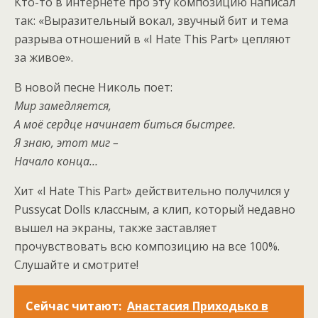
Кто-то в интернете про эту композицию написал
так: «Выразительный вокал, звучный бит и тема
разрыва отношений в «I Hate This Part» цепляют
за живое».
В новой песне Николь поет:
Мир замедляется,
А моё сердце начинает биться быстрее.
Я знаю, этот миг –
Начало конца…
Хит «I Hate This Part» действительно получился у
Pussycat Dolls классным, а клип, который недавно
вышел на экраны, также заставляет
прочувствовать всю композицию на все 100%.
Слушайте и смотрите!
Cейчас читают:
Анастасия Приходько в