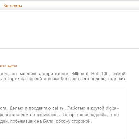
е
Контакты
мментариев
м, по мнению авторитетного Billboard Hot 100, самой
 в чарте на первой строчке больше всего недель, стал хит
лога. Делаю и продвигаю сайты. Работаю в крутой digital-
фоцыганством не занимаюсь. Говорю «последний», а не
дей, побывавших на Бали, обхожу стороной.