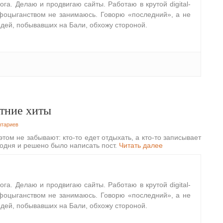
лога. Делаю и продвигаю сайты. Работаю в крутой digital-
фоцыганством не занимаюсь. Говорю «последний», а не
дей, побывавших на Бали, обхожу стороной.
тние хиты
нтариев
том не забывают: кто-то едет отдыхать, а кто-то записывает
годня и решено было написать пост.
Читать далее
лога. Делаю и продвигаю сайты. Работаю в крутой digital-
фоцыганством не занимаюсь. Говорю «последний», а не
дей, побывавших на Бали, обхожу стороной.