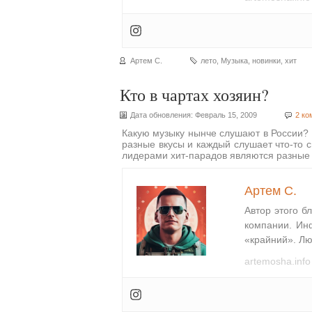
Артем С.
лето
,
Музыка
,
новинки
,
хит
Кто в чартах хозяин?
Дата обновления: Февраль 15, 2009
2 ко
Какую музыку нынче слушают в России? 
разные вкусы и каждый слушает что-то с
лидерами хит-парадов являются разные
Артем С.
Автор этого б
компании. Ин
«крайний». Лю
artemosha.info