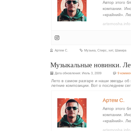
Автор этого б
компании. Ин
«крайний». Лю
artemosha.info
Артем С.
Музыка
,
Спирс
,
хит
,
Шакира
Музыкальные новинки. Ле
Дата обновления: Июль 3, 2009
9 комме
Лето в самом разгаре и наши звезды об э
летние композиции. Вот о последнем се
Артем С.
Автор этого б
компании. Ин
«крайний». Лю
artemosha.info