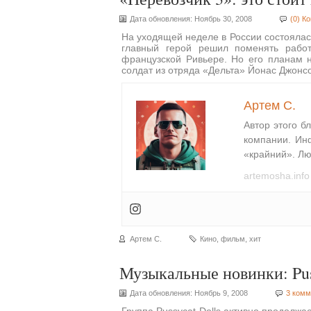
Дата обновления: Ноябрь 30, 2008
(0) К
На уходящей неделе в России состоялас
главный герой решил поменять рабо
французской Ривьере. Но его планам 
солдат из отряда «Дельта» Йонас Джон
Артем С.
Автор этого б
компании. Ин
«крайний». Лю
artemosha.info
Артем С.
Кино
,
фильм
,
хит
Музыкальные новинки: Puss
Дата обновления: Ноябрь 9, 2008
3 комм