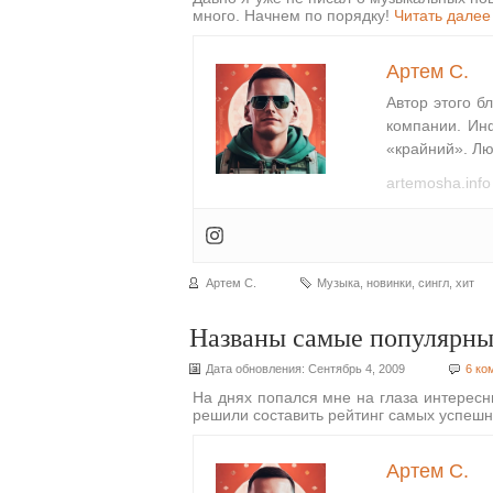
много. Начнем по порядку!
Читать далее
Артем С.
Автор этого б
компании. Ин
«крайний». Лю
artemosha.info
Артем С.
Музыка
,
новинки
,
сингл
,
хит
Названы самые популярны
Дата обновления: Сентябрь 4, 2009
6 ко
На днях попался мне на глаза интересн
решили составить рейтинг самых успешн
Артем С.