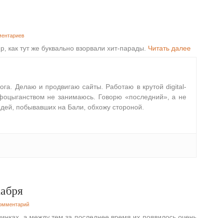
ментариев
р, как тут же буквально взорвали хит-парады.
Читать далее
лога. Делаю и продвигаю сайты. Работаю в крутой digital-
фоцыганством не занимаюсь. Говорю «последний», а не
дей, побывавших на Бали, обхожу стороной.
абря
Комментарий
винках, а между тем за последнее время их появилось очень