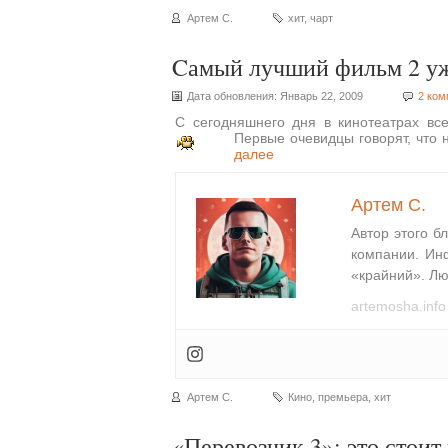
Артем С.
хит
,
чарт
Cамый лучший фильм 2 уж
Дата обновления: Январь 22, 2009
2 ком
С сегодняшнего дня в кинотеатрах в
Первые очевидцы говорят, что 
далее
Артем С.
Автор этого б
компании. Ин
«крайний». Лю
artemosha.info
Артем С.
Кино
,
премьера
,
хит
«Перевозчик 3»: это стоит