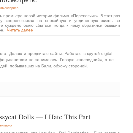
омментариев
ь премьера новой истории фильма «Перевозчик». В этот раз
ту «перевозчика» на спокойную и уединенную жизнь во
не суждено было сбыться, когда к нему обратился бывший
сон.
Читать далее
лога. Делаю и продвигаю сайты. Работаю в крутой digital-
фоцыганством не занимаюсь. Говорю «последний», а не
дей, побывавших на Бали, обхожу стороной.
ycat Dolls — I Hate This Part
ентария