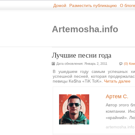
Домой
Разместить публикацию
О блог
Artemosha.info
Лучшие песни года
Дата обновления: Январь 2, 2011
(0) Ко
В ушедшем году самым успешных хито
успешной песней, которая продержалась
певицы Ke$ha «TiK ToK».
Читать далее
Артем С.
Автор этого б
компании. Ин
«крайний». Лю
artemosha.info