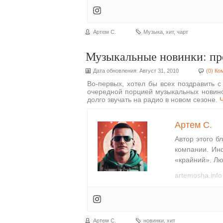
Артем С.
Музыка
,
хит
,
чарт
Музыкальные новинки: пр
Дата обновления: Август 31, 2010
(0) К
Во-первых, хотел бы всех поздравить с
очередной порцией музыкальных новино
долго звучать на радио в новом сезоне.
Артем С.
Автор этого б
компании. Ин
«крайний». Лю
artemosha.info
Артем С.
новинки
,
хит