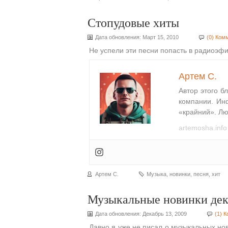
Стопудовые хиты
Дата обновления: Март 15, 2010
(0) Ком
Не успели эти песни попасть в радиоэфи
Артем С.
Автор этого б
компании. Ин
«крайний». Лю
artemosha.info
Артем С.
Музыка
,
новинки
,
песня
,
хит
Музыкальные новинки дек
Дата обновления: Декабрь 13, 2009
(1) 
Давно я уже не писал о музыкальных но